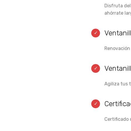
Disfruta de
ahórrate larg
Ventanil
Renovación o
Ventani
Agiliza tus 
Certifi
Certificado