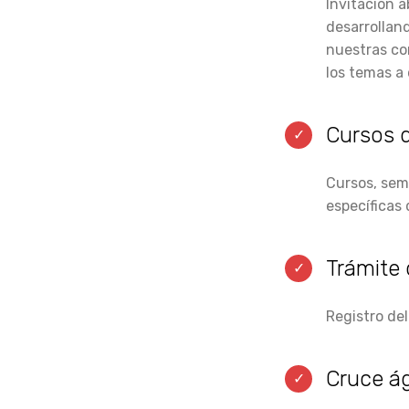
Invitación 
desarrollan
nuestras co
los temas a 
Cursos d
Cursos, sem
específicas 
Trámite 
Registro de
Cruce ág