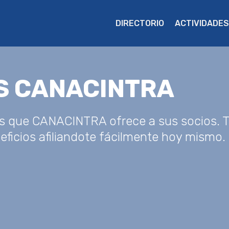
DIRECTORIO
ACTIVIDADES
S CANACINTRA
ios que CANACINTRA ofrece a sus socios. 
neficios afiliandote fácilmente hoy mismo.