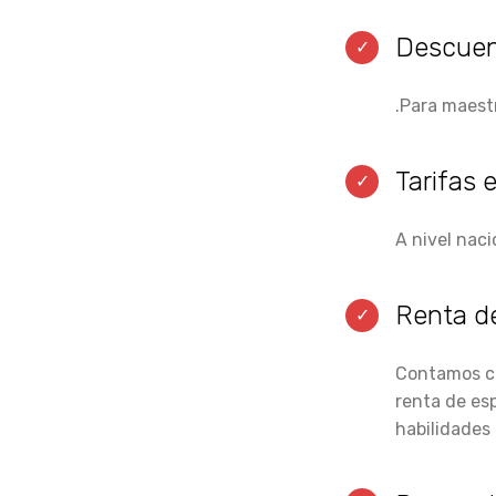
Descuent
.Para maest
Tarifas 
A nivel naci
Renta d
Contamos co
renta de es
habilidades 