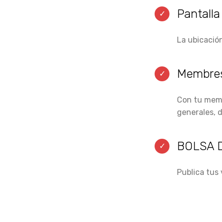
Pantalla 
La ubicació
Membres
Con tu memb
generales, d
BOLSA 
Publica tus