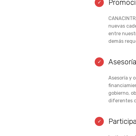
Promoció
CANACINTRA 
nuevas cade
entre nuest
demás reque
Asesoría
Asesoría y 
financiamien
gobierno, ob
diferentes 
Particip