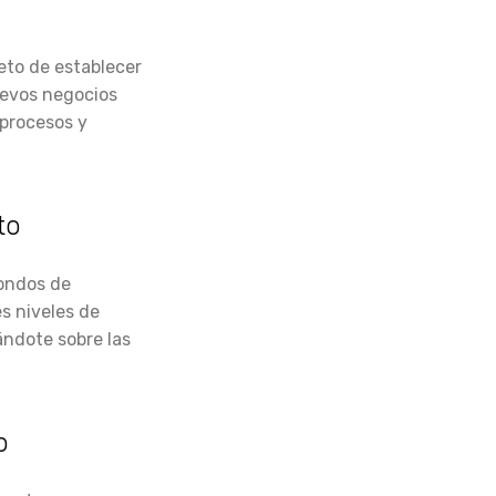
eto de establecer
uevos negocios
 procesos y
to
fondos de
es niveles de
ándote sobre las
o