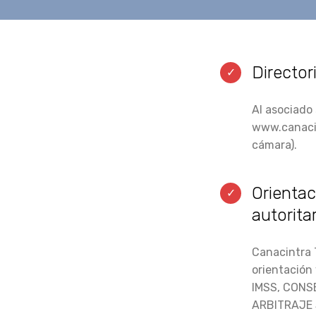
Director
Al asociado 
www.canacint
cámara).
Orientac
autorita
Canacintra T
orientación
IMSS, CONS
ARBITRAJE